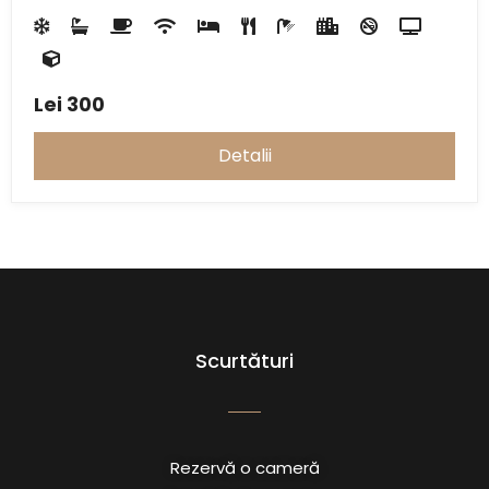
Lei
300
Detalii
Scurtături
Rezervă o cameră